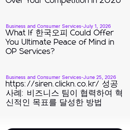
Over Your Competition in 2026
Business and Consumer Services
-
July 1, 2026
What If 한국오피 Could Offer
You Ultimate Peace of Mind in
OP Services?
Business and Consumer Services
-
June 25, 2026
https://siren.clickn.co.kr/ 성공
사례: 비즈니스 팀이 협력하여 혁
신적인 목표를 달성한 방법