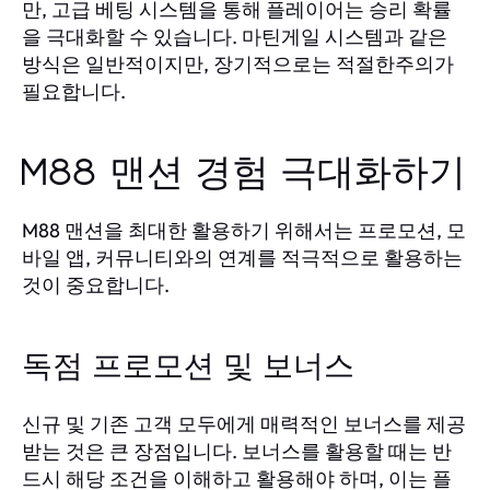
만, 고급 베팅 시스템을 통해 플레이어는 승리 확률
을 극대화할 수 있습니다. 마틴게일 시스템과 같은
방식은 일반적이지만, 장기적으로는 적절한주의가
필요합니다.
M88 맨션 경험 극대화하기
M88 맨션을 최대한 활용하기 위해서는 프로모션, 모
바일 앱, 커뮤니티와의 연계를 적극적으로 활용하는
것이 중요합니다.
독점 프로모션 및 보너스
신규 및 기존 고객 모두에게 매력적인 보너스를 제공
받는 것은 큰 장점입니다. 보너스를 활용할 때는 반
드시 해당 조건을 이해하고 활용해야 하며, 이는 플